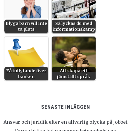
Blyga barn vill inte
Så lyckas du med
ta plats
informationskampanjen
Få inflytande över
Att skapa ett
banken
jämställt språk
SENASTE INLÄGGEN
Ansvar och juridik efter en allvarlig olycka på jobbet
Forma bättre ledare genom beteendedriven