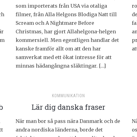
som importerats från USA via otaliga
ro
ch
filmer, från Alla Helgons Blodiga Natt till
de
Scream och A Nightmare Before
fa
är
Christmas, har gjort Allahelgona-helgen
am
Om
kommersiell. Men egentligen handlar det
pr
kanske framför allt om att den har
at
samverkat med ett ökat intresse för att
minnas hädangångna släktingar. […]
KOMMUNIKATION
b
Lär dig danska fraser
a
När man bor så pass nära Danmark och de
Nå
tt
andra nordiska länderna, borde det
os