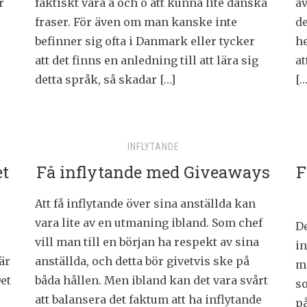
r
faktiskt vara a och o att kunna lite danska
äv
fraser. För även om man kanske inte
de
befinner sig ofta i Danmark eller tycker
he
att det finns en anledning till att lära sig
at
detta språk, så skadar […]
[…
INFLYTANDE
et
Få inflytande med Giveaways
F
Att få inflytande över sina anställda kan
vara lite av en utmaning ibland. Som chef
De
vill man till en början ha respekt av sina
i
är
anställda, och detta bör givetvis ske på
ma
Det
båda hållen. Men ibland kan det vara svårt
s
att balansera det faktum att ha inflytande
på