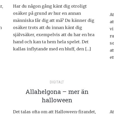
r,
Har du någon gång känt dig otroligt
osäker på grund av hur en annan
At
människa får dig att må? Du känner dig
at
h
osäker trots att du innan känt dig
vi
självsäker, exempelvis att du har en bra
r
hand och kan ta hem hela spelet. Det
so
kallas inflytande med en bluff, den […]
at
et
DIGITALT
Allahelgona – mer än
halloween
Det talas ofta om att Halloween-firandet,
A