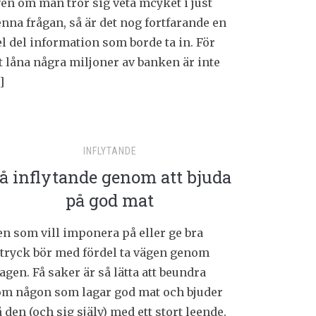
en om man tror sig veta mcyket i just
nna frågan, så är det nog fortfarande en
l del information som borde ta in. För
t låna några miljoner av banken är inte
]
INFLYTANDE
å inflytande genom att bjuda
på god mat
n som vill imponera på eller ge bra
ntryck bör med fördel ta vägen genom
gen. Få saker är så lätta att beundra
om någon som lagar god mat och bjuder
 den (och sig själv) med ett stort leende.