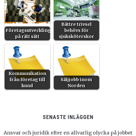
Bättre trivsel
Företagsutveckling
behövs för
på rätt sätt
sjuksköterskor
Kommunikation
från företag till
Säljjobb inom
kund
Norden
SENASTE INLÄGGEN
Ansvar och juridik efter en allvarlig olycka på jobbet